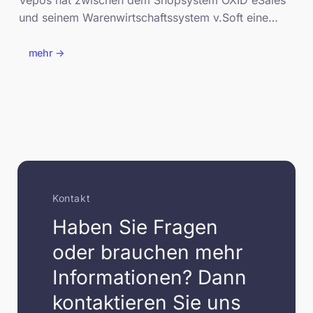
Vepos hat zwischen dem Shopsystem OXID eSales
und seinem Warenwirtschaftssystem v.Soft eine
Schnittstelle geschaffen. Ziel ist es, Online-
Händlern mehr Effizienz durch zeitsparendes
mehr ->
Arbeiten zu ermöglichen. Im Rahmen der OXID
eSales Schnittstelle werden unter anderem
folgende Daten automatisiert mit dem
Warenwirtschaftssystem abgeglichen:
Kontakt
Haben Sie Fragen
oder brauchen mehr
Informationen? Dann
kontaktieren Sie uns