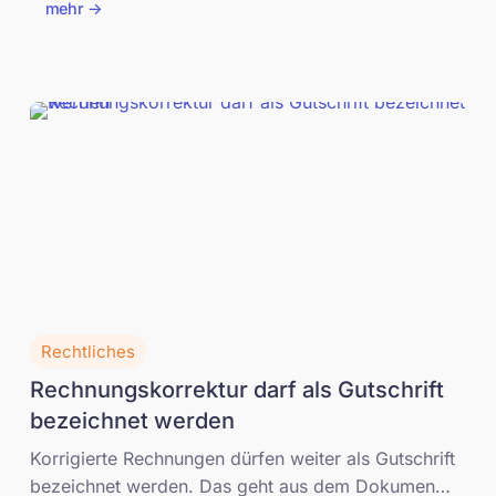
den Bereichen der Kundenselektion und der
mehr ->
Kampagnenverwaltung beim Erstellen und
Versenden von Mails und Newslettern. Zugleich
sorgt ein automatischer Abgleich dafür, dass alle
Kontaktinformationen in der ERP Lösung und im E-
Mail Programm übereinstimmen.
Rechtliches
Rechnungskorrektur darf als Gutschrift
bezeichnet werden
Korrigierte Rechnungen dürfen weiter als Gutschrift
bezeichnet werden. Das geht aus dem Dokument